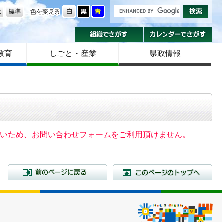
の大きさ
色を変える
組織でさがす
カ
教育
しごと・産業
県政情報
いないため、お問い合わせフォームをご利用頂けません。
前のページに戻る
こ