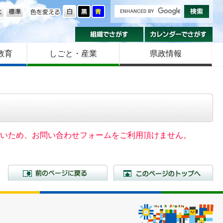
の大きさ
色を変える
組織でさがす
カ
教育
しごと・産業
県政情報
いないため、お問い合わせフォームをご利用頂けません。
前のページに戻る
こ