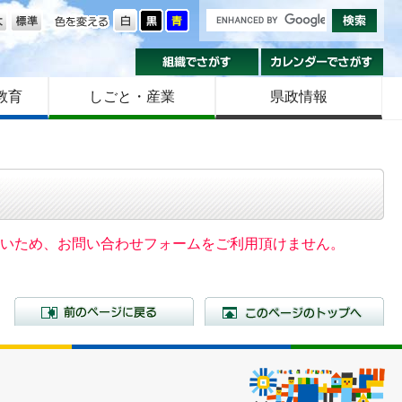
の大きさ
色を変える
組織でさがす
カ
教育
しごと・産業
県政情報
いないため、お問い合わせフォームをご利用頂けません。
前のページに戻る
こ