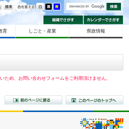
の大きさ
色を変える
組織でさがす
カ
教育
しごと・産業
県政情報
いないため、お問い合わせフォームをご利用頂けません。
前のページに戻る
こ