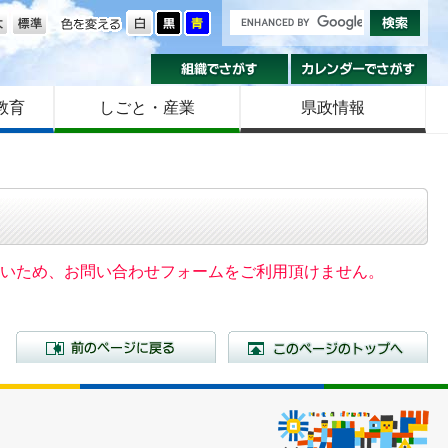
の大きさ
色を変える
組織でさがす
カ
教育
しごと・産業
県政情報
いないため、お問い合わせフォームをご利用頂けません。
前のページに戻る
こ