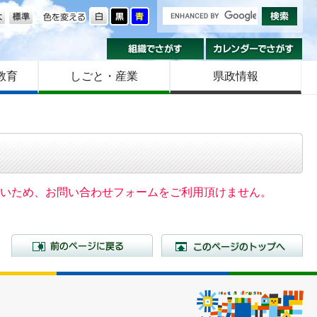
の大きさ
色を変える
組織でさがす
カ
教育
しごと・産業
県政情報
いないため、お問い合わせフォームをご利用頂けません。
前のページに戻る
こ