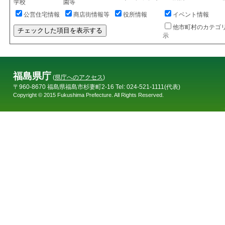
学校
園等
公営住宅情報
商店街情報等
役所情報
イベント情報
他市町村のカテゴ
チェックした項目を表示する
示
福島県庁
(
県庁へのアクセス
)
〒960-8670 福島県福島市杉妻町2-16 Tel: 024-521-1111(代表)
Copyright © 2015 Fukushima Prefecture. All Rights Reserved.