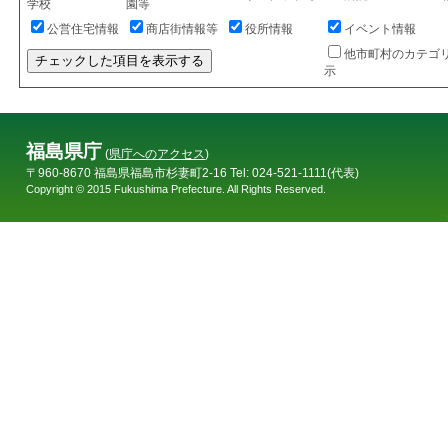
学校
園等
公営住宅情報
商店街情報等
役所情報
イベント情報
他市町村のカテゴ
チェックした項目を表示する
示
福島県庁
(
県庁へのアクセス
)
〒960-8670 福島県福島市杉妻町2-16 Tel: 024-521-1111(代表)
Copyright © 2015 Fukushima Prefecture. All Rights Reserved.