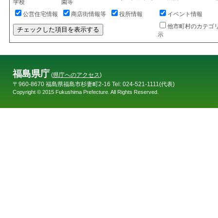
学校
園等
公営住宅情報
商店街情報等
役所情報
イベント情報
他市町村のカテゴ
チェックした項目を表示する
示
福島県庁
(
県庁へのアクセス
)
〒960-8670 福島県福島市杉妻町2-16 Tel: 024-521-1111(代表)
Copyright © 2015 Fukushima Prefecture. All Rights Reserved.