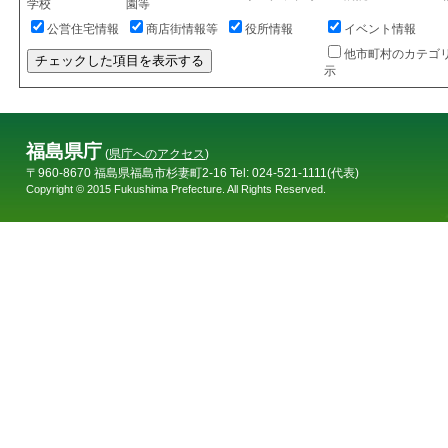
学校
園等
公営住宅情報
商店街情報等
役所情報
イベント情報
他市町村のカテゴ
チェックした項目を表示する
示
福島県庁
(
県庁へのアクセス
)
〒960-8670 福島県福島市杉妻町2-16 Tel: 024-521-1111(代表)
Copyright © 2015 Fukushima Prefecture. All Rights Reserved.