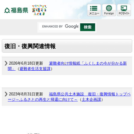
福島県
復旧・復興関連情報
2026年6月18日更新
避難者向け情報紙「ふくしまの今が分かる新
聞」
（
避難者生活支援課
）
2023年8月31日更新
福島県公共土木施設 復旧・復興情報トップペ
ージ～ふるさとの再生と帰還に向けて～
（
土木企画課
）