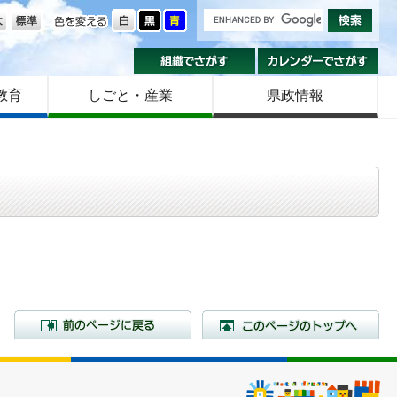
の大きさ
色を変える
組織でさがす
カ
教育
しごと・産業
県政情報
前のページに戻る
こ