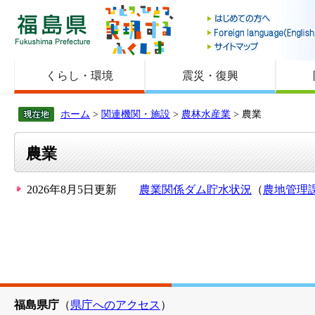
福島県
くらし・環境
震災・復興
ホーム
>
関連機関・施設
>
農林水産業
> 農業
農業
2026年8月5日更新
農業関係ダム貯水状況
（
農地管理
福島県庁
（
県庁へのアクセス
）