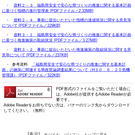
・
資料２－３ 福島県安全で安心な県づくりの推進に関する基本計画
に基づく指標の進行管理表 [PDFファイル／2.33MB]
・
資料２－４ 事前に提出いただいた指標の達成状況に関する意見等
について [PDFファイル／229KB]
・
資料３－１ 福島県安全で安心な県づくりの推進に関する基本計画
に基づく推進施策の取組状況 [PDFファイル／3.27MB]
・
資料３－２ 事前に提出いただいた推進施策の取組状況に関する意
見等について [PDFファイル／237KB]
・ 参考資料
「福島県安全で安心な県づくりの推進に関する基本計
画」の施策に関連する県政世論調査結果について（H３０．６．２０危機
管理課） [PDFファイル／322KB]
PDF形式のファイルをご覧いただく場合に
は、Adobe社が提供するAdobe Readerが必
要です。
Adobe Readerをお持ちでない方は、バナーのリンク先からダウンロード
してください。（無料）
[表示]
モバイル
パソコン
トップに戻る