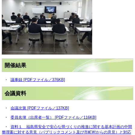
開催結果
・
議事録 [PDFファイル／376KB]
会議資料
・
会議次第 [PDFファイル／137KB]
・
委員名簿（出席者一覧） [PDFファイル／116KB]
・
資料１ 福島県安全で安心な県づくりの推進に関する基本計画の中間
整理案に対する意見（パブリックコメント及び市町村からの意見）と対応