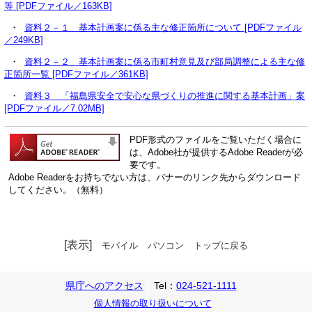
等 [PDFファイル／163KB]
・
資料２－１ 基本計画案に係る主な修正箇所について [PDFファイル
／249KB]
・
資料２－２ 基本計画案に係る市町村意見及び部局調整による主な修
正箇所一覧 [PDFファイル／361KB]
・
資料３ 「福島県安全で安心な県づくりの推進に関する基本計画」案
[PDFファイル／7.02MB]
PDF形式のファイルをご覧いただく場合に
は、Adobe社が提供するAdobe Readerが必
要です。
Adobe Readerをお持ちでない方は、バナーのリンク先からダウンロード
してください。（無料）
[表示]
モバイル
パソコン
トップに戻る
県庁へのアクセス
Tel：
024-521-1111
個人情報の取り扱いについて