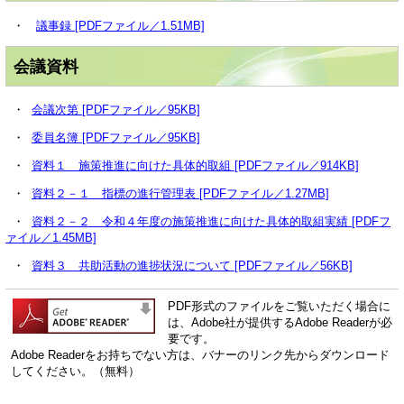
・
議事録 [PDFファイル／1.51MB]
会議資料
・
会議次第 [PDFファイル／95KB]
・
委員名簿 [PDFファイル／95KB]
・
資料１ 施策推進に向けた具体的取組 [PDFファイル／914KB]
・
資料２－１ 指標の進行管理表 [PDFファイル／1.27MB]
・
資料２－２ 令和４年度の施策推進に向けた具体的取組実績 [PDFフ
ァイル／1.45MB]
・
資料３ 共助活動の進捗状況について [PDFファイル／56KB]
PDF形式のファイルをご覧いただく場合に
は、Adobe社が提供するAdobe Readerが必
要です。
Adobe Readerをお持ちでない方は、バナーのリンク先からダウンロード
してください。（無料）