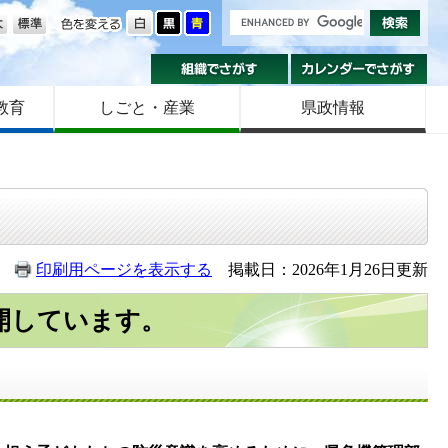
の大きさ
色を変える
組織でさがす
カ
教育
しごと・産業
県政情報
印刷用ページを表示する
掲載日：2026年1月26日更新
開しています。