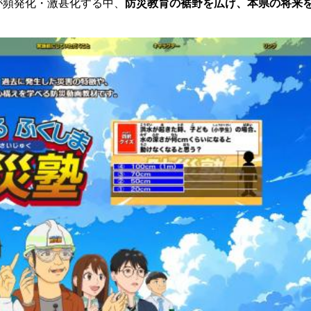
が頻発化・激甚化する中、
防災教育の裾野を広げ、本県の将来