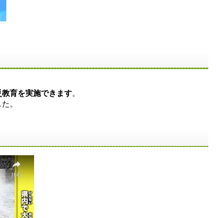
災教育を実施できます
。
した。