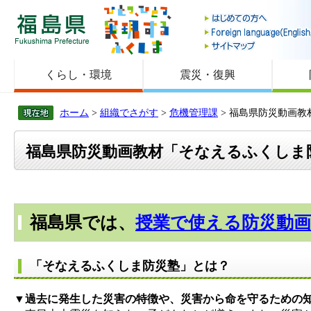
福島県
くらし・環境
震災・復興
ホーム
>
組織でさがす
>
危機管理課
> 福島県防災動画
福島県防災動画教材「そなえるふくしま
福島県では、
授業で使える防災動
「そなえるふくしま防災塾」とは？
▼
過去に発生した災害の特徴や、災害から命を守るための