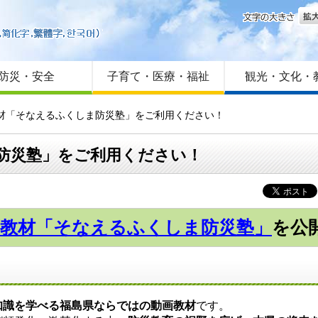
文字
はじめての方へ
Foreign language
サイトマップ
防災・安全
子育て・医療・福祉
観光・文化・
教材「そなえるふくしま防災塾」をご利用ください！
防災塾」をご利用ください！
画教材「そなえるふくしま防災塾」
を公
知識を学べる福島県ならではの動画教材
です。