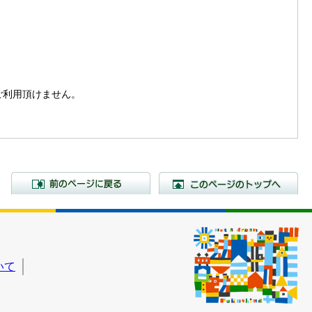
。
はご利用頂けません。
前のページに戻る
こ
いて