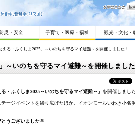
文字
はじめての方へ
Foreign language
サイトマップ
防災・安全
子育て・医療・福祉
観光・文化・
なえる・ふくしま2025」～いのちを守るマイ避難～を開催しました！
5」～いのちを守るマイ避難～を開催しまし
る・ふくしま2025～いのちを守るマイ避難～」
を開催しました
ステージイベントを繰り広げたほか、イオンモールいわき小名
がとうございました
🫶