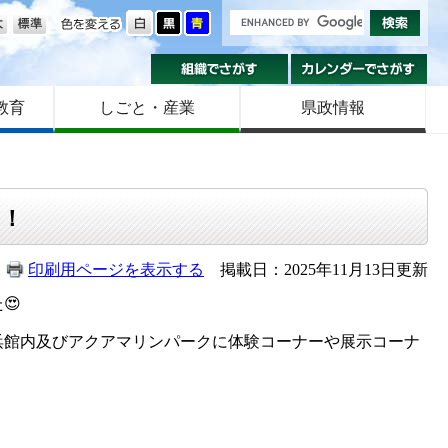
の大きさ
色を変える
組織でさがす
カ
教育
しごと・産業
県政情報
た！
印刷用ページを表示する
掲載日：2025年11月13日更新
😍
浜館内及びアクアマリンパークに体験コーナーや展示コーナ