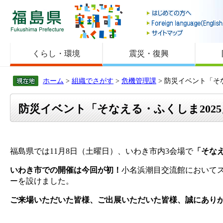
福島県
くらし・環境
震災・復興
ホーム
>
組織でさがす
>
危機管理課
> 防災イベント「そ
防災イベント「そなえる・ふくしま202
福島県では11月8日（土曜日）、いわき市内3会場で
「そなえ
いわき市での開催は今回が初！
小名浜潮目交流館において
ーを設けました。
ご来場いただいた皆様、ご出展いただいた皆様、誠にあり