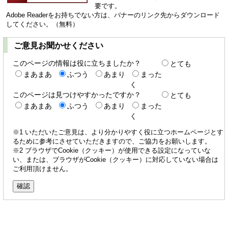
要です。
Adobe Readerをお持ちでない方は、バナーのリンク先からダウンロード
してください。（無料）
ご意見お聞かせください
このページの情報は役に立ちましたか？
とても
まあまあ
ふつう
あまり
まった
く
このページは見つけやすかったですか？
とても
まあまあ
ふつう
あまり
まった
く
※1 いただいたご意見は、より分かりやすく役に立つホームページとす
るために参考にさせていただきますので、ご協力をお願いします。
※2 ブラウザでCookie（クッキー）が使用できる設定になっていな
い、または、ブラウザがCookie（クッキー）に対応していない場合は
ご利用頂けません。