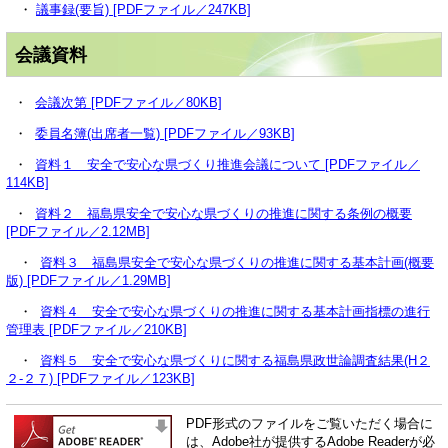
・
議事録(要旨) [PDFファイル／247KB]
会議資料
・
会議次第 [PDFファイル／80KB]
・
委員名簿(出席者一覧) [PDFファイル／93KB]
・
資料１ 安全で安心な県づくり推進会議について [PDFファイル／
114KB]
・
資料２ 福島県安全で安心な県づくりの推進に関する条例の概要
[PDFファイル／2.12MB]
・
資料３ 福島県安全で安心な県づくりの推進に関する基本計画(概要
版) [PDFファイル／1.29MB]
・
資料４ 安全で安心な県づくりの推進に関する基本計画指標の進行
管理表 [PDFファイル／210KB]
・
資料５ 安全で安心な県づくりに関する福島県政世論調査結果(H２
２-２７) [PDFファイル／123KB]
PDF形式のファイルをご覧いただく場合に
は、Adobe社が提供するAdobe Readerが必