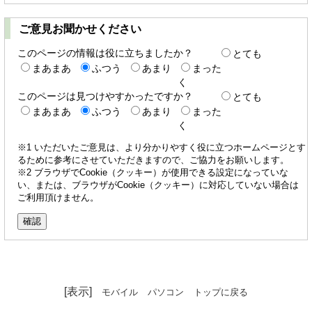
ご意見お聞かせください
このページの情報は役に立ちましたか？
とても
まあまあ
ふつう
あまり
まった
く
このページは見つけやすかったですか？
とても
まあまあ
ふつう
あまり
まった
く
※1 いただいたご意見は、より分かりやすく役に立つホームページとす
るために参考にさせていただきますので、ご協力をお願いします。
※2 ブラウザでCookie（クッキー）が使用できる設定になっていな
い、または、ブラウザがCookie（クッキー）に対応していない場合は
ご利用頂けません。
[表示]
モバイル
パソコン
トップに戻る