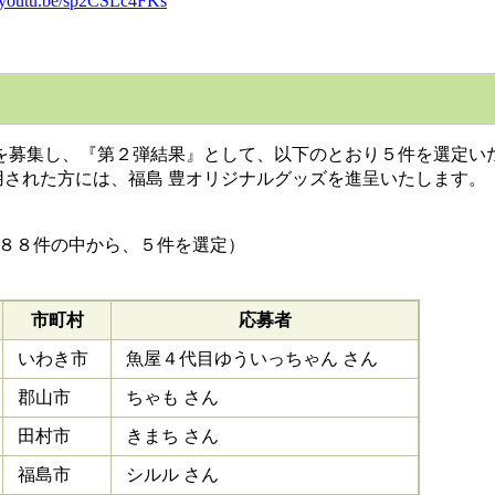
//youtu.be/sp2CSLc4FKs
を募集し、『第２弾結果』として、以下のとおり５件を選定い
された方には、福島 豊オリジナルグッズを進呈いたします。
た８８件の中から、５件を選定）
市町村
応募者
いわき市
魚屋４代目ゆういっちゃん さん
郡山市
ちゃも さん
田村市
きまち さん
福島市
シルル さん