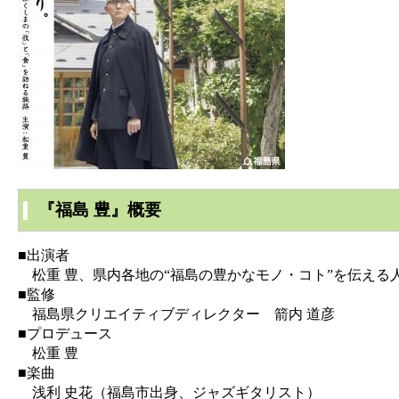
『福島 豊』概要
■出演者
松重 豊、県内各地の“福島の豊かなモノ・コト”を伝える
■監修
福島県クリエイティブディレクター 箭内 道彦
■プロデュース
松重 豊
■楽曲
浅利 史花（福島市出身、ジャズギタリスト）