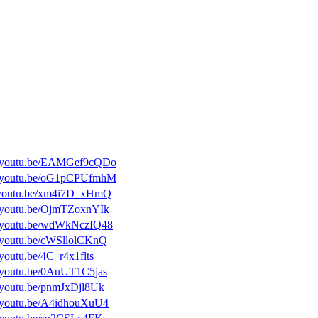
://youtu.be/EAMGef9cQDo
://youtu.be/oG1pCPUfmhM
//youtu.be/xm4i7D_xHmQ
//youtu.be/OjmTZoxnYIk
//youtu.be/wdWkNczIQ48
//youtu.be/cWSllolCKnQ
/youtu.be/4C_r4x1flts
//youtu.be/0AuUT1C5jas
//youtu.be/pnmJxDjl8Uk
//youtu.be/A4idhouXuU4