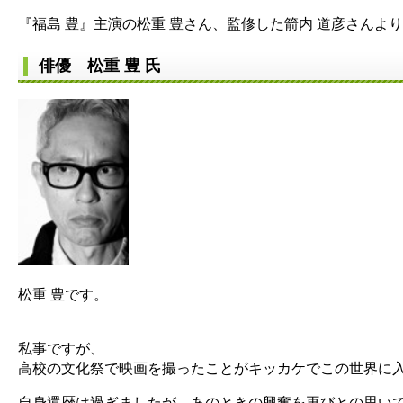
『福島 豊』主演の松重 豊さん、監修した箭内 道彦さんよ
俳優 松重 豊 氏
松重 豊です。
私事ですが、
高校の文化祭で映画を撮ったことがキッカケでこの世界に
自身還暦は過ぎましたが、あのときの興奮を再びとの思い