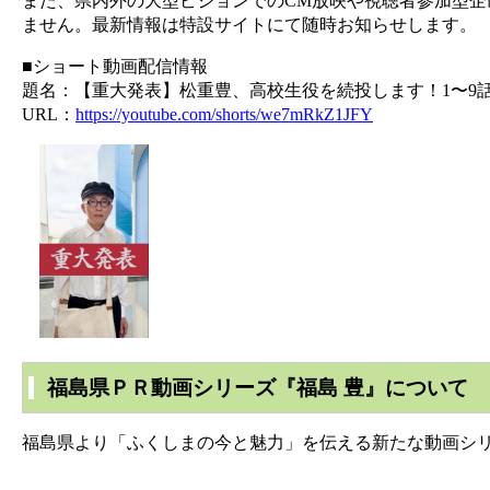
また、県内外の大型ビジョンでのCM放映や視聴者参加型企
ません。最新情報は特設サイトにて随時お知らせします。
■ショート動画配信情報
題名：【重大発表】松重豊、高校生役を続投します！1〜9話
URL：
https://youtube.com/shorts/we7mRkZ1JFY
福島県ＰＲ動画シリーズ『福島 豊』について
福島県より「ふくしまの今と魅力」を伝える新たな動画シリ