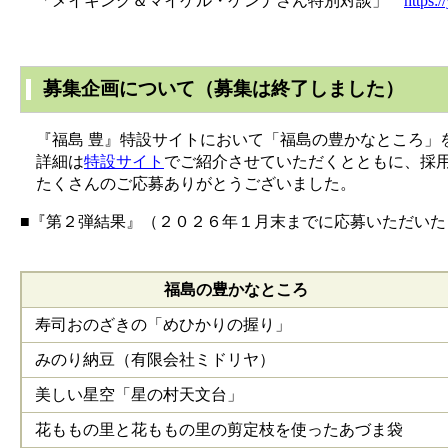
「メイキング＆マイケル・ケンナさん特別対談」
https:
募集企画について
（募集は終了しました）
『福島 豊』特設サイトにおいて「福島の豊かなところ」
詳細は
特設サイト
でご紹介させていただくとともに、採用
たくさんのご応募ありがとうございました。
■『第２弾結果』（２０２６年１月末までに応募いただい
福島の豊かなところ
寿司おのざきの「めひかりの握り」
みのり納豆（有限会社ミドリヤ）
美しい星空「星の村天文台」
花ももの里と花ももの里の剪定枝を使ったあづま袋