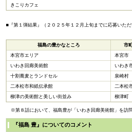
きこりカフェ
■『第１弾結果』（２０２５年１２月上旬までに応募いた
福島の豊かなところ
市
本宮市エリア
本宮市
いわき回廊美術館
いわき
十割蕎麦とランドセル
泉崎村
二本松市和紙伝承館
二本松
柳津の美術館と美しい街並み
柳津町
※第８話において、福島豊が「いわき回廊美術館」を訪
『福島 豊』についてのコメント