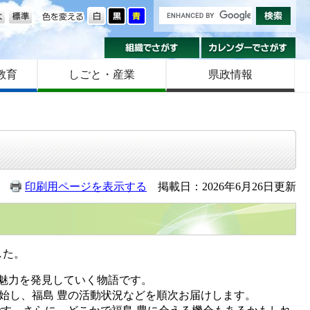
の大きさ
色を変える
組織でさがす
カ
教育
しごと・産業
県政情報
印刷用ページを表示する
掲載日：2026年6月26日更新
した。
の魅力を発見していく物語です。
開始し、福島 豊の活動状況などを順次お届けします。