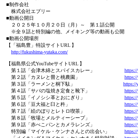
■制作会社
株式会社エブリー
■動画公開日
２０２５年１０月２０日（月）～ 第１話公開
※全９話と特別編の他、メイキング等の動画も公開
■動画公開場所
【「福島豊」特設サイトURL 】
http://fukushima-yutaka.com/
【福島県公式YouTubeサイトURL 】
第１話「会津木綿とスパイスカレー」
https
第２話「カヌレと畳と桃農園」
https
第３話「ラーメンと桐下駄」
https:
第４話「サバの塩焼き定食と靴下」
https:
第５話「イノシシ革とおにぎり」
https:
第６話「豆大福と臼と杵」
https:
第７話「絵のぼりとレトロ喫茶」
https:/
第８話「牧場とメルティーシープ」
https:
第９話「赤べこパンとカメラレンズ」
https:
特別編「マイケル・ケンナさんとの出会い」
https: