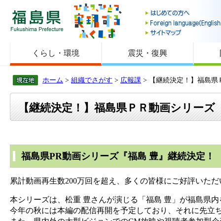
福島県
くらし・環境
震災・復興
ホーム
>
組織でさがす
>
広報課
> 【継続決定！】福島県
【継続決定！】福島県ＰＲ動画シリーズ 
福島県PR動画シリーズ『福島 豊』継続決定！
累計動画再生数200万回を超え、多くの皆様にご好評いただ
本シリーズは、松重 豊さんが演じる「福島 豊」が福島県
今年の秋には本編の配信再開を予定しており、それに先立ち、