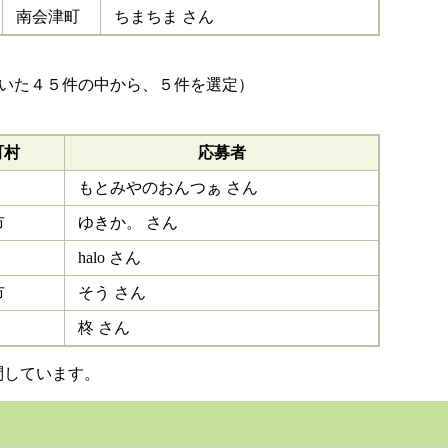
南会津町
ちまちま さん
だいた４５件の中から、５件を選定）
町村
応募者
もとみやのおんつぁ さん
市
ゆきか。 さん
halo さん
市
そう さん
柊 さん
問しています。