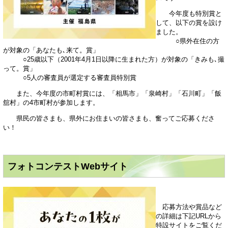
今年度も特別賞と
して、以下の賞を設け
ました。
○県外在住の方
が対象の「あなたも､来て。賞」
○25歳以下（2001年4月1日以降に生まれた方）が対象の「きみも､撮
って。賞」
○5人の審査員が選定する審査員特別賞
また、今年度の市町村賞には、「相馬市」「泉崎村」「石川町」「飯
舘村」の4市町村が参加します。
県民の皆さまも、県外にお住まいの皆さまも、奮ってご応募くださ
い！
フォトコンテストWebサイト
応募方法や賞品など
の詳細は下記URLから
特設サイトをご覧くだ