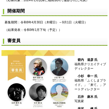
（応募対象：2024年1月以降に福島県内で撮影された写真）
開催期間
募集期間：令和8年4月30日（木曜日）～9月1日（火曜日）
（結果発表：令和9年1月下旬（予定））
審査員
箭内 道彦 氏
福島県クリエイティブ
ディレクター
小杉 幸一 氏
福島県「ふくしまプラ
イド。」「来て。」ア
ートディレクター
石井 麻木 氏
写真家
半沢 健 氏