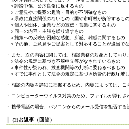
○ 誹謗中傷、公序良俗に反するもの
○ ご意見やご提案の趣旨・目的が不明確なもの
○ 県政に直接関係のないもの（国や市町村が所管するも
○ 個人や団体、企業などの宣伝・営業に関するもの
○ 同一の内容・主張を繰り返すもの
○ 施策への反映が困難な感想、所感、雑感に関するもの
○ その他、ご意見やご提案として対応することが適当で
・ また、次の内容に関しては、相談業務の対象としており
○ 法令の規定に基づき不服申立等がなされているもの
○ 事件性が疑われ、捜査機関等の判断に委ねるべきもの
○ すでに事件として法令の規定に基づき所管の行政庁若
・ 相談の内容を詳細に把握するため、内容によっては、こ
・ コンピューターウイルス対策のため、ファイルが添付さ
・ 携帯電話の場合、パソコンからのメール受信を拒否する
(2)お返事（回答）