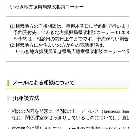
いわき地方振興局県政相談コーナー
(1)相双地方の面接相談は、毎週木曜日に予約制で行いま
予約受付先：いわき地方振興局県政相談コーナー 0120-899
※予約は、相談日の前日正午までです。予約がない場合
(2)相双地方にお住まいの方からの電話相談は、
いわき地方振興局又は県民広聴室県政相談コーナーで
メールによる相談について
(1)相談方法
・ 相談の内容を簡潔にご記載の上、アドレス（kenseisoudan@pre
なお、関係課室がはっきりしているものについては、直接
・ 次の内容に関しましては、メールをご遠慮いただくとと