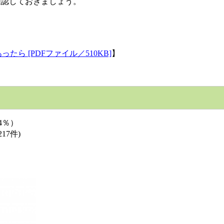
確認しておきましょう。
たら [PDFファイル／510KB]
】
4％）
7件)