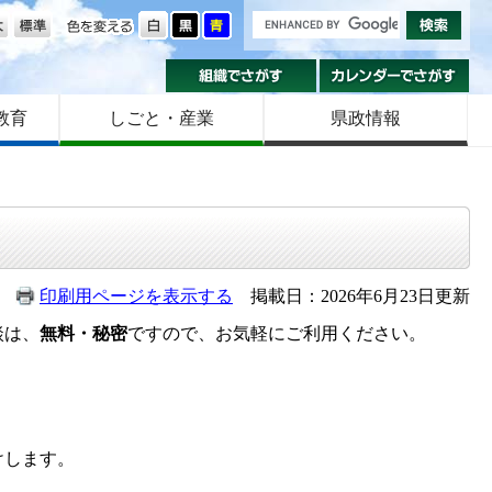
の大きさ
色を変える
組織でさがす
カ
教育
しごと・産業
県政情報
印刷用ページを表示する
掲載日：2026年6月23日更新
談は、
無料・秘密
ですので、お気軽にご利用ください。
けします。