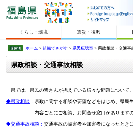
福島県
くらし・環境
震災・復興
ホーム
>
組織でさがす
>
県民広聴室
> 県政相談・交通事
県政相談・交通事故相談
県では、県民の皆さんが抱えている様々な問題について、
◆県政相談
：県政に関する相談や要望などをはじめ、県民
内容ごとにご相談、お問合せ窓口がありますの
◆交通事故相談：
交通事故の被害者や加害者になったとき