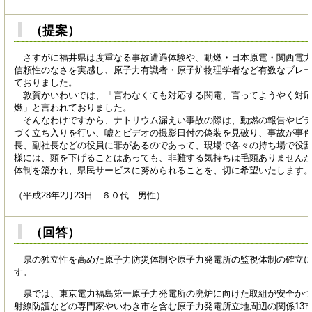
（提案）
さすがに福井県は度重なる事故遭遇体験や、動燃・日本原電・関西電力
信頼性のなさを実感し、原子力有識者・原子炉物理学者など有数なブレ
ておりました。
敦賀かいわいでは、「言わなくても対応する関電、言ってようやく対応
燃」と言われておりました。
そんなわけですから、ナトリウム漏えい事故の際は、動燃の報告やビデ
づく立ち入りを行い、嘘とビデオの撮影日付の偽装を見破り、事故が事
長、副社長などの役員に罪があるのであって、現場で各々の持ち場で役
様には、頭を下げることはあっても、非難する気持ちは毛頭ありません
体制を築かれ、県民サービスに努められることを、切に希望いたします
（平成28年2月23日 ６０代 男性）
（回答）
県の独立性を高めた原子力防災体制や原子力発電所の監視体制の確立に
す。
県では、東京電力福島第一原子力発電所の廃炉に向けた取組が安全かつ
射線防護などの専門家やいわき市を含む原子力発電所立地周辺の関係13