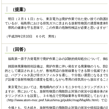
（提案）
明日（２月１１日）から、東京電力は廃炉作業で出た使い捨ての防護服
ているが、福島県における排気ガスに含まれる放射性物質の濃度検査体
県民の健康を守る意味で、この作業の危険性検証が必要と思いますが
（平成28年2月10日 ６０代 男性）
（回答）
福島第一原子力発電所で廃炉作業ごみの試験的焼却処分について、御提
雑固体廃棄物焼却設備は、廃炉作業に伴い発生する廃棄物のうち、防護
的として建設されましたが、敷地周辺の放射線量をできる限り低減でき
は、バグフィルタ及び排ガスフィルタを通し、十分低い濃度になるまで
グ設備で放射性物質の濃度を監視しながら専用の排気筒から放出するこ
東京電力においては、敷地構内のダストモニタやモニタリングポストで
ますが、県においても、放射性物質の飛散防止対策の状況や設備全体の
タリングポストを設置し、３６地点で空間線量率を常時測定しておりま
（http://www.atom-moc.pref.fukushima.jp/public/map/MapMs.ht
今後とも、引き続き、放射性物質の飛散防止対策の状況や焼却設備の運