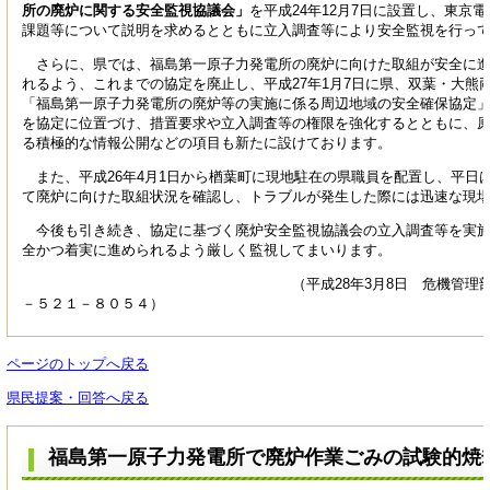
所の廃炉に関する安全監視協議会」
を平成24年12月7日に設置し、東京
課題等について説明を求めるとともに立入調査等により安全監視を行っ
さらに、県では、福島第一原子力発電所の廃炉に向けた取組が安全に進
れるよう、これまでの協定を廃止し、平成27年1月7日に県、双葉・大熊
「福島第一原子力発電所の廃炉等の実施に係る周辺地域の安全確保協定
を協定に位置づけ、措置要求や立入調査等の権限を強化するとともに、
る積極的な情報公開などの項目も新たに設けております。
また、平成26年4月1日から楢葉町に現地駐在の県職員を配置し、平日
て廃炉に向けた取組状況を確認し、トラブルが発生した際には迅速な現
今後も引き続き、協定に基づく廃炉安全監視協議会の立入調査等を実施
全かつ着実に進められるよう厳しく監視してまいります。
（平成28年3月8日 危機管理部原子力安全
－５２１－８０５４）
ページのトップへ戻る
県民提案・回答へ戻る
福島第一原子力発電所で廃炉作業ごみの試験的焼