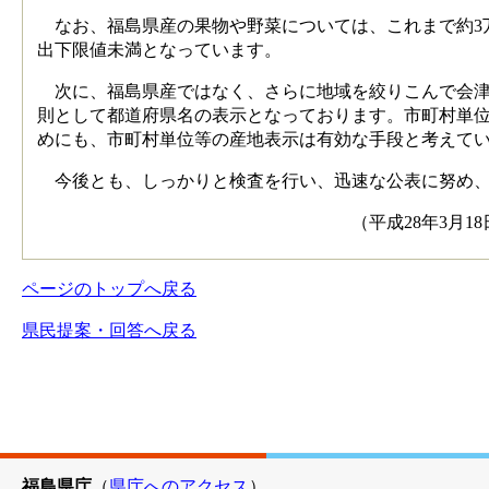
なお、福島県産の果物や野菜については、これまで約3万
出下限値未満となっています。
次に、福島県産ではなく、さらに地域を絞りこんで会津
則として都道府県名の表示となっております。市町村単
めにも、市町村単位等の産地表示は有効な手段と考えて
今後とも、しっかりと検査を行い、迅速な公表に努め、
（平成28年3月18日 農林水産部 環
ページのトップへ戻る
県民提案・回答へ戻る
福島県庁
（
県庁へのアクセス
）