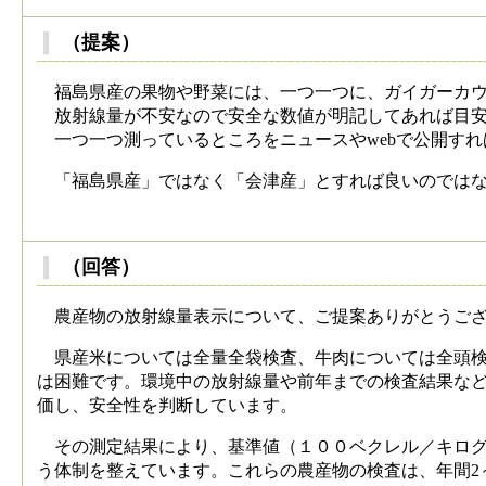
（提案）
福島県産の果物や野菜には、一つ一つに、ガイガーカウ
放射線量が不安なので安全な数値が明記してあれば目安
一つ一つ測っているところをニュースやwebで公開す
「福島県産」ではなく「会津産」とすれば良いのではな
（平成28年3
（回答）
農産物の放射線量表示について、ご提案ありがとうござ
県産米については全量全袋検査、牛肉については全頭検
は困難です。環境中の放射線量や前年までの検査結果な
価し、安全性を判断しています。
その測定結果により、基準値（１００ベクレル／キログ
う体制を整えています。これらの農産物の検査は、年間2～