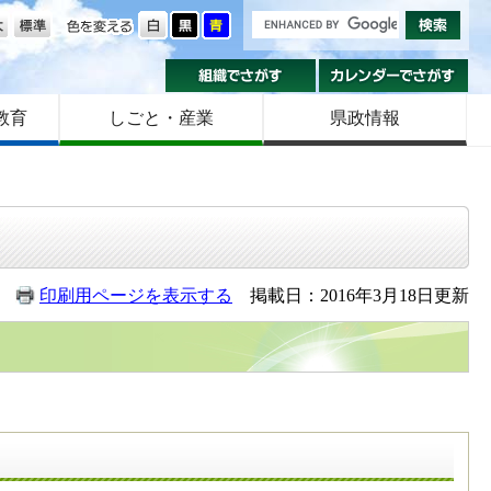
の大きさ
色を変える
組織でさがす
カ
教育
しごと・産業
県政情報
印刷用ページを表示する
掲載日：2016年3月18日更新