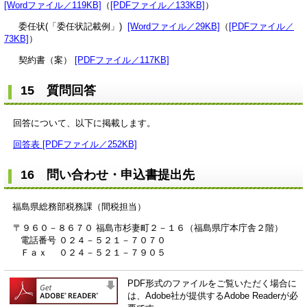
[Wordファイル／119KB]
（
[PDFファイル／133KB]
）
委任状(「委任状記載例」)
[Wordファイル／29KB]
（
[PDFファイル／
73KB]
）
契約書（案）
[PDFファイル／117KB]
15 質問回答
回答について、以下に掲載します。
回答表 [PDFファイル／252KB]
16 問い合わせ・申込書提出先
福島県総務部税務課（間税担当）
〒９６０－８６７０ 福島市杉妻町２－１６（福島県庁本庁舎２階）
電話番号 ０２４－５２１－７０７０
Ｆａｘ ０２４－５２１－７９０５
PDF形式のファイルをご覧いただく場合に
は、Adobe社が提供するAdobe Readerが必