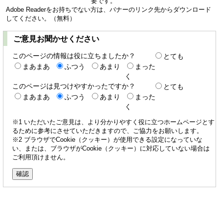
要です。
Adobe Readerをお持ちでない方は、バナーのリンク先からダウンロード
してください。（無料）
ご意見お聞かせください
このページの情報は役に立ちましたか？
とても
まあまあ
ふつう
あまり
まった
く
このページは見つけやすかったですか？
とても
まあまあ
ふつう
あまり
まった
く
※1 いただいたご意見は、より分かりやすく役に立つホームページとす
るために参考にさせていただきますので、ご協力をお願いします。
※2 ブラウザでCookie（クッキー）が使用できる設定になっていな
い、または、ブラウザがCookie（クッキー）に対応していない場合は
ご利用頂けません。