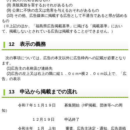
(8) 美観風致を害するおそれがあるもの
(9) 公衆に不快の念又は危害を与えるおそれがあるもの
(10) その他、広告媒体に掲載する広告として不適当であると県が認める
もの
（※上記のほか、「福島県広告掲載基準」に掲げる「掲載基準」におい
て、掲載しないとされている広告は掲載することができません。）
12 表示の義務
次の事項については、広告の本文以外に広告枠内への記載が必要となり
ます。
(1)広告主の名称及び連絡先
(2)広告の左上又は右上の隅に縦１．０ｃｍ×横２．０ｃｍ以上で、「広
告」の表示
13 申込から掲載までの流れ
令和７年１１月１９日 募集開始（HP掲載、団体等への周
知）
１２月１９日 申込終了
令和８年 １月 上旬 審査、広告主決定・通知、広告原稿