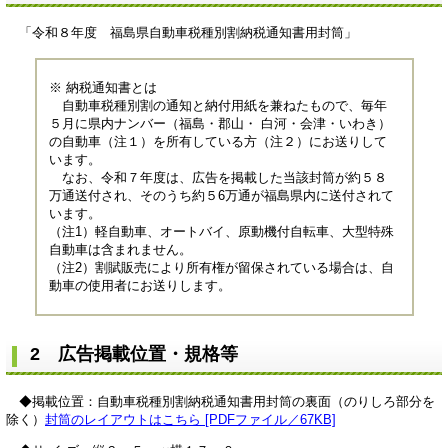
「令和８年度 福島県自動車税種別割納税通知書用封筒」
※ 納税通知書とは
自動車税種別割の通知と納付用紙を兼ねたもので、毎年
５月に県内ナンバー（福島・郡山・ 白河・会津・いわき）
の自動車（注１）を所有している方（注２）にお送りして
います。
なお、令和７年度は、広告を掲載した当該封筒が約５８
万通送付され、そのうち約５6万通が福島県内に送付されて
います。
（注1）軽自動車、オートバイ、原動機付自転車、大型特殊
自動車は含まれません。
（注2）割賦販売により所有権が留保されている場合は、自
動車の使用者にお送りします。
2 広告掲載位置・規格等
◆掲載位置：自動車税種別割納税通知書用封筒の裏面（のりしろ部分を
除く）
封筒のレイアウトはこちら [PDFファイル／67KB]