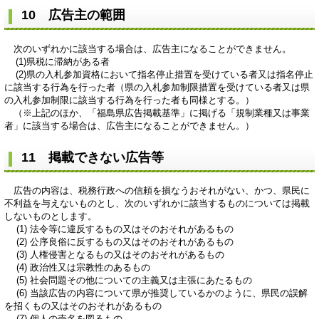
10 広告主の範囲
次のいずれかに該当する場合は、広告主になることができません。
(1)県税に滞納がある者
(2)県の入札参加資格において指名停止措置を受けている者又は指名停止
に該当する行為を行った者（県の入札参加制限措置を受けている者又は県
の入札参加制限に該当する行為を行った者も同様とする。）
（※上記のほか、「福島県広告掲載基準」に掲げる「規制業種又は事業
者」に該当する場合は、広告主になることができません。）
11 掲載できない広告等
広告の内容は、税務行政への信頼を損なうおそれがない、かつ、県民に
不利益を与えないものとし、次のいずれかに該当するものについては掲載
しないものとします。
(1) 法令等に違反するもの又はそのおそれがあるもの
(2) 公序良俗に反するもの又はそのおそれがあるもの
(3) 人権侵害となるもの又はそのおそれがあるもの
(4) 政治性又は宗教性のあるもの
(5) 社会問題その他についての主義又は主張にあたるもの
(6) 当該広告の内容について県が推奨しているかのように、県民の誤解
を招くもの又はそのおそれがあるもの
(7) 個人の売名を図るもの