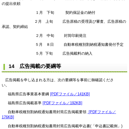
の提出依頼
１月 下旬 契約保証金の納付
２月 上旬 広告原稿の受理及び審査、広告原稿の
承認、契約締結
２月 中旬 封筒印刷発注
５月 ８日 自動車税種別割納税通知書発付予定
５月 下旬 広告掲載料の納入
14 広告掲載の要綱等
広告掲載を申し込まれる方は、次の要綱等を事前に御確認くださ
い。
福島県広告事業基本要綱
[PDFファイル／141KB]
福島県広告掲載基準
[PDFファイル／192KB]
自動車税種別割納税通知書用封筒広告掲載要領
[PDFファイル／
176KB]
自動車税種別割納税通知書用封筒広告掲載申込書(「申込書記載例」)