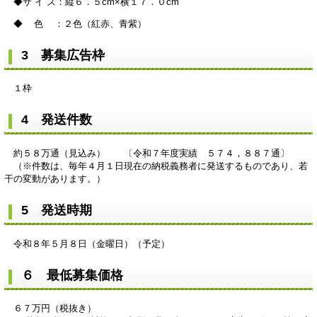
◆サ イ ズ：縦６．５cm×横１７．０cm
◆ 色 ：２色（紅赤、青紫）
3 募集広告枠
１枠
4 発送件数
約５８万通（見込み） 〔令和７年度実績 ５７４，８８７通〕
（※件数は、毎年４月１日現在の納税義務者に発送するものであり、若
干の変動があります。）
5 発送時期
令和８年５月８日（金曜日）（予定）
６ 最低募集価格
６７万円（税抜き）