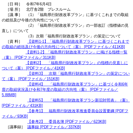
［日 時］ 令和7年6月4日
［場 所］ 北庁舎2階 プレスルーム
［議 事］ （1）「福島県行財政改革プラン」に基づくこれまでの取組
の総括及び今後の方向性について
（2）「福島県行財政改革プラン」の一部改訂（指標値の見
直し）について
（3）次期「福島県行財政改革プラン」の策定について
［資 料］
【資料1-1】「福島県行財政改革プラン」に基づくこれまで
の取組の総括及び今後の方向性について（案） [PDFファイル／411KB]
【資料1-2】「福島県行財政改革プラン」に掲げる指標一覧
（案） [PDFファイル／311KB]
【資料2】 「福島県行財政改革プラン」の指標の見直しに
ついて（案） [PDFファイル／41KB]
【資料3】 次期「福島県行財政改革プラン」の策定につい
て（案） [PDFファイル／151KB]
【資料4】 「福島県行財政改革プラン」に基づく令和6年
度の取組状況及び令和7年度の取組の方向性（案） [PDFファイル／
5.88MB]
【資料5】 「福島県行財政改革プラン新旧対照表」（案）
[PDFファイル／431KB]
【参考1】 福島県行財政改革推進委員会設置要綱 [PDFフ
ァイル／93KB]
【参考2】 委員名簿 [PDFファイル／623KB]
［議事録］
議事録 [PDFファイル／337KB]