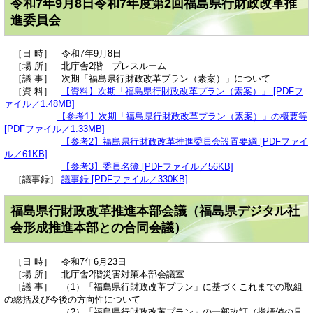
令和7年9月8日令和7年度第2回福島県行財政改革推
進委員会
［日 時］ 令和7年9月8日
［場 所］ 北庁舎2階 プレスルーム
［議 事］ 次期「福島県行財政改革プラン（素案）」について
［資 料］
【資料】次期「福島県行財政改革プラン（素案）」 [PDFフ
ァイル／1.48MB]
【参考1】次期「福島県行財政改革プラン（素案）」の概要等
[PDFファイル／1.33MB]
【参考2】福島県行財政改革推進委員会設置要綱 [PDFファイ
ル／61KB]
【参考3】委員名簿 [PDFファイル／56KB]
［議事録］
議事録 [PDFファイル／330KB]
福島県行財政改革推進本部会議（福島県デジタル社
会形成推進本部との合同会議）
［日 時］ 令和7年6月23日
［場 所］ 北庁舎2階災害対策本部会議室
［議 事］ （1）「福島県行財政改革プラン」に基づくこれまでの取組
の総括及び今後の方向性について
（2）「福島県行財政改革プラン」の一部改訂（指標値の見