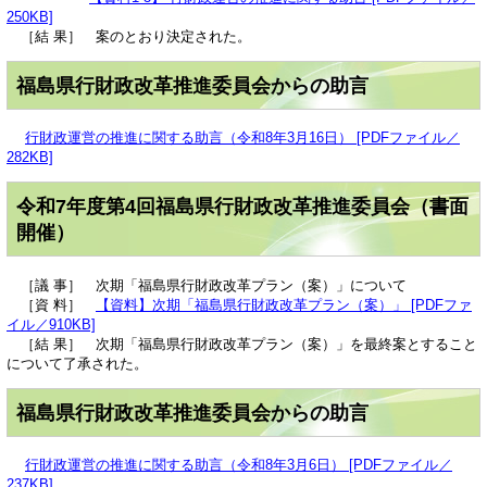
250KB]
［結 果］ 案のとおり決定された。
福島県行財政改革推進委員会からの助言
行財政運営の推進に関する助言（令和8年3月16日） [PDFファイル／
282KB]
令和7年度第4回福島県行財政改革推進委員会（書面
開催）
［議 事］ 次期「福島県行財政改革プラン（案）」について
［資 料］
【資料】次期「福島県行財政改革プラン（案）」 [PDFファ
イル／910KB]
［結 果］ 次期「福島県行財政改革プラン（案）」を最終案とすること
について了承された。
福島県行財政改革推進委員会からの助言
行財政運営の推進に関する助言（令和8年3月6日） [PDFファイル／
237KB]