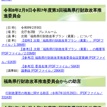
令和8年2月9日令和7年度第3回福島県行財政改革推
進委員会
［日 時］ 令和8年2月9日
［場 所］ 北庁舎2階 プレスルーム
［議 事］ 次期「福島県行財政改革プラン（素案）」について
［資 料］
【資料】次期「福島県行財政改革プラン（素案）」 [PDFフ
ァイル／1.38MB]
【参考1】次期「福島県行財政改革プラン（素案）」の概要等
[PDFファイル／2.03MB]
【参考2】福島県行財政改革推進委員会設置要綱 [PDFファイ
ル／61KB]
【参考3】委員名簿 [PDFファイル／56KB]
［議事録］
議事録 [PDFファイル／286KB]
福島県行財政改革推進委員会からの助言
行財政運営の推進に関する助言（令和7年10月29日） [PDFファイル／
331KB]