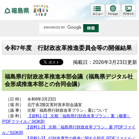
福島県
令和7年度 行財政改革推進委員会等の開催結果
掲載日：2026年3月23日更新
福島県行財政改革推進本部会議（福島県デジタル社
会形成推進本部との合同会議）
［日 時］ 令和8年3月23日
［場 所］ 北庁舎2階災害対策本部会議室
［議 事］ 次期「福島県行財政改革プラン」案について
［資 料］
【資料1-1】 次期「福島県行財政改革プラン」案（概要）
[PDFファイル／343KB]
【資料1-2】 次期「福島県行財政改革プラン」案 [PDFファイ
ル／910KB]
【資料1-3】 行財政運営の推進に関する助言 [PDFファイル／