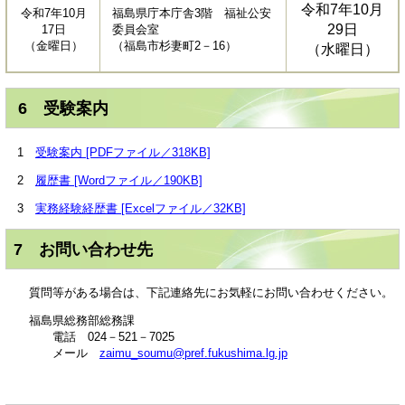
令和7年10月
令和7年10月
福島県庁本庁舎3階 福祉公安
29日
17日
委員会室
（金曜日）
（福島市杉妻町2－16）
（水曜日）
6 受験案内
1
受験案内 [PDFファイル／318KB]
2
履歴書 [Wordファイル／190KB]
3
実務経験経歴書 [Excelファイル／32KB]
7 お問い合わせ先
質問等がある場合は、下記連絡先にお気軽にお問い合わせください。
福島県総務部総務課
電話 024－521－7025
メール
zaimu_soumu@pref.fukushima.lg.jp