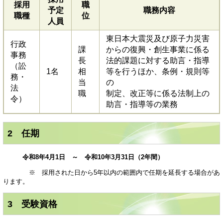
採用
職
予定
職務内容
職種
位
人員
東日本大震災及び原子力災害
行政
課
からの復興・創生事業に係る
事務
長
法的課題に対する助言・指導
（訟
1名
相
等を行うほか、条例・規則等
務・
当
の
法
職
制定、改正等に係る法制上の
令）
助言・指導等の業務
2 任期
令和8年4月1日 ～ 令和10年3月31日（2年間）
※ 採用された日から5年以内の範囲内で任期を延長する場合があ
ります。
3 受験資格