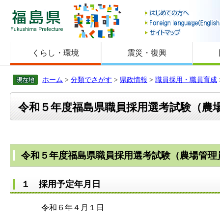
福島県
くらし・環境
震災・復興
ホーム
>
分類でさがす
>
県政情報
>
職員採用・職員育成
令和５年度福島県職員採用選考試験（農
令和５年度福島県職員採用選考試験（農場管理
１ 採用予定年月日
令和６年４月１日