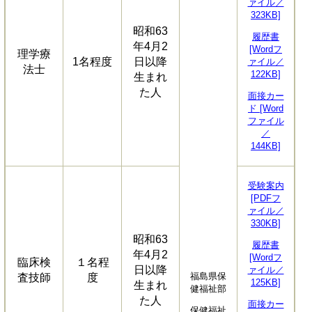
ァイル／
323KB]
昭和63
履歴書
年4月2
[Wordフ
理学療
1名程度
日以降
ァイル／
法士
122KB]
生まれ
た人
面接カー
ド [Word
ファイル
／
144KB]
受験案内
[PDFフ
ァイル／
330KB]
昭和63
履歴書
年4月2
[Wordフ
臨床検
１名程
日以降
ァイル／
福島県保
査技師
度
125KB]
生まれ
健福祉部
た人
面接カー
保健福祉