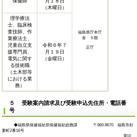
保健師
月１８日
（木曜日）
理学療法
士、臨床検
査技師、作
福島県庁本庁
舎 ５階
業療法士、
児童自立支
令和６年７
正庁
援専門員、
月１９日
電気に関す
（金曜日）
る技術職
（土木部等
における業
務）
５ 受験案内請求及び受験申込先住所・電話番
号
◆福島県保健福祉部保健福祉総務課 〒960-8670 福島市杉
妻町2番16号
電話