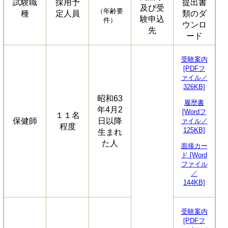
試験職
採用予
提出書
及び受
（年齢要
種
定人員
類のダ
験申込
件）
ウンロ
先
ード
受験案内
[PDFフ
ァイル／
326KB]
昭和63
履歴書
年4月2
[Wordフ
１１名
保健師
日以降
ァイル／
程度
125KB]
生まれ
た人
面接カー
ド [Word
ファイル
／
144KB]
受験案内
[PDFフ