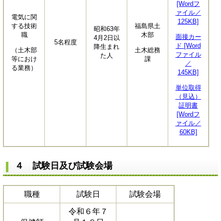
[Wordフ
ァイル／
電気に関
125KB]
する技術
福島県土
昭和63年
職
木部
面接カー
4月2日以
5名程度
ド [Word
降生まれ
（土木部
土木総務
ファイル
た人
等におけ
課
／
る業務）
145KB]
単位取得
（見込）
証明書
[Wordフ
ァイル／
60KB]
４ 試験日及び試験会場
職種
試験日
試験会場
令和６年７