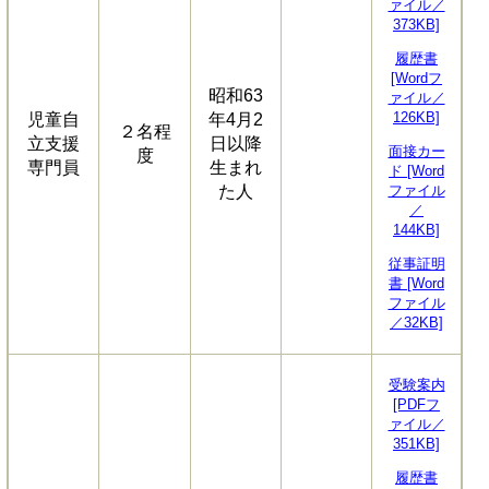
ァイル／
373KB]
履歴書
[Wordフ
昭和63
ァイル／
126KB]
児童自
年4月2
２名程
立支援
日以降
面接カー
度
専門員
生まれ
ド [Word
た人
ファイル
／
144KB]
従事証明
書 [Word
ファイル
／32KB]
受験案内
[PDFフ
ァイル／
351KB]
履歴書