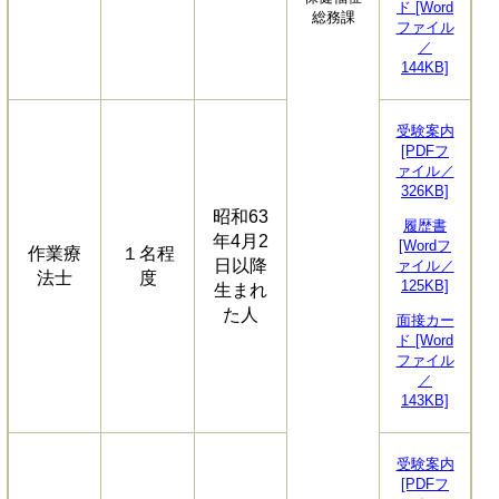
ド [Word
総務課
ファイル
／
144KB]
受験案内
[PDFフ
ァイル／
326KB]
昭和63
履歴書
年4月2
[Wordフ
作業療
１名程
日以降
ァイル／
法士
度
125KB]
生まれ
た人
面接カー
ド [Word
ファイル
／
143KB]
受験案内
[PDFフ