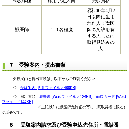
試験職種
採用予定人員
受験資格
昭和40年4月2
日以降に生ま
れた人で獣医
獣医師
１９名程度
師の免許を有
する人または
取得見込みの
人
７ 受験案内・提出書類
受験案内と提出書類は、以下からご確認ください。
◇
受験案内 [PDFファイル／460KB]
◇ 提出書類
履歴書 [Wordファイル／124KB]
面接カード [Word
ファイル／144KB]
※上記以外に獣医師免許証の写し（既取得者に限る）
が必要です。
８ 受験案内請求及び受験申込先住所・電話番