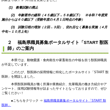
(1) 教養試験の廃止
(2) 年齢要件の緩和（４５歳以下→５８歳以下） ※令和７年度実
施分からは６０歳以下（受験年度の４月１日時点の年齢）
(3) 試験日程の増加（２回→３回）、切れ目なく募集を実施（４月
中旬～１０月上旬）
２ 福島県職員募集ポータルサイト「START 獣医
師」のご案内
本県では、動物愛護・食肉衛生や家畜衛生の中核を担う獣医師職員
が不足しています。
このたび、獣医師の採用情報に特化したポータルサイト「START 獣
医師」を開設しました。
本県獣医師職員が働く所属や業務紹介、先輩職員の働き方紹介やア
ンケート、採用試験情報等が詰まったサイトとなっておりますので、ぜひ
ご覧ください！
●こちらをクリック ⇒
福島県職員募集ポータルサイト「START 獣
医師」