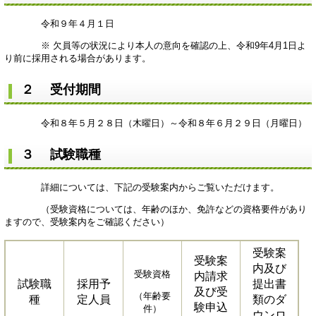
令和９年４月１日
※ 欠員等の状況により本人の意向を確認の上、令和9年4月1日よ
り前に採用される場合があります。
２ 受付期間
令和８年５月２８日（木曜日）～令和８年６月２９日（月曜日）
３ 試験職種
詳細については、下記の受験案内からご覧いただけます。
（受験資格については、年齢のほか、免許などの資格要件があり
ますので、受験案内をご確認ください）
受験案
受験案
内及び
受験資格
内請求
試験職
採用予
提出書
及び受
（年齢要
種
定人員
類のダ
験申込
件）
ウンロ