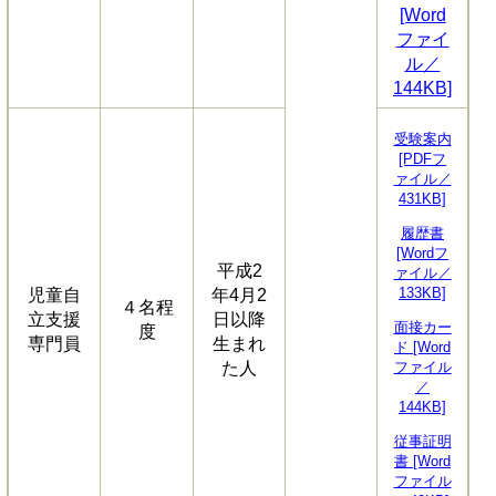
[Word
ファイ
ル／
144KB]
受験案内
[PDFフ
ァイル／
431KB]
履歴書
[Wordフ
平成2
ァイル／
133KB]
児童自
年4月2
４名程
立支援
日以降
面接カー
度
専門員
生まれ
ド [Word
た人
ファイル
／
144KB]
従事証明
書 [Word
ファイル