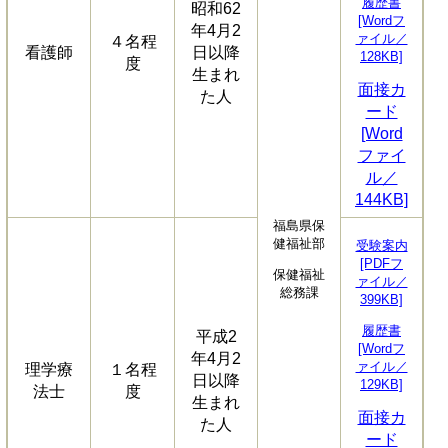
履歴書
昭和62
[Wordフ
年4月2
ァイル／
４名程
看護師
日以降
128KB]
度
生まれ
面接カ
た人
ード
[Word
ファイ
ル／
144KB]
福島県保
健福祉部
受験案内
[PDFフ
保健福祉
ァイル／
総務課
399KB]
履歴書
平成2
[Wordフ
年4月2
ァイル／
理学療
１名程
日以降
129KB]
法士
度
生まれ
面接カ
た人
ード