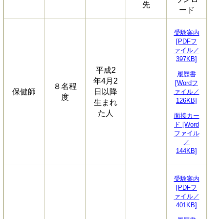
先
ード
受験案内
[PDFフ
ァイル／
397KB]
平成2
履歴書
年4月2
[Wordフ
８名程
保健師
日以降
ァイル／
度
126KB]
生まれ
た人
面接カー
ド [Word
ファイル
／
144KB]
受験案内
[PDFフ
ァイル／
401KB]