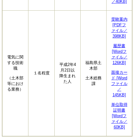
／40KB]
受験案内
[PDFフ
ァイル／
398KB]
履歴書
[Wordフ
電気に関
ァイル／
する技術
福島県土
126KB]
平成2年4
職
木部
月2日以
面接カー
１名程度
降生まれ
（土木部
土木総務
ド [Word
た人
等におけ
課
ファイル
る業務）
／
145KB]
単位取得
証明書
[Wordフ
ァイル／
60KB]