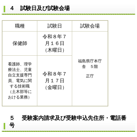
４ 試験日及び試験会場
職種
試験日
試験会場
令和８年７
保健師
月１６日
（木曜日）
福島県庁本庁
看護師、理学
舎 ５階
療法士、児童
令和８年７
自立支援専門
正庁
月１７日
員、電気に関
する技術職
（金曜日）
（土木部等に
おける業務）
５ 受験案内請求及び受験申込先住所・電話番
号