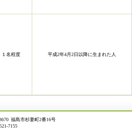
１名程度
平成2年4月2日以降に生まれた人
号
 福島市杉妻町2番16号
55