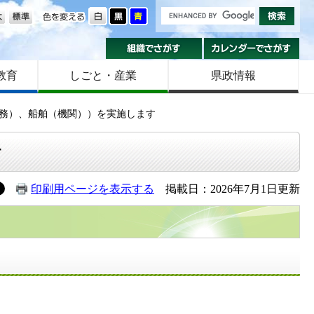
の大きさ
色を変える
組織でさがす
カ
教育
しごと・産業
県政情報
務）、船舶（機関））を実施します
す
印刷用ページを表示する
掲載日：2026年7月1日更新