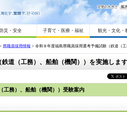
文字
はじめての方へ
Foreign language
サイトマップ
防災・安全
子育て・医療・福祉
観光・文化・
>
県職員採用情報
>
令和８年度福島県職員採用選考予備試験（鉄道（工
（鉄道（工務）、船舶（機関））を実施しま
（工務）、船舶（機関））受験案内