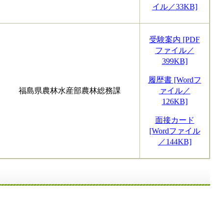
イル／33KB]
受験案内 [PDF
ファイル／
399KB]
履歴書 [Wordフ
福島県農林水産部農林総務課
ァイル／
126KB]
面接カード
[Wordファイル
／144KB]