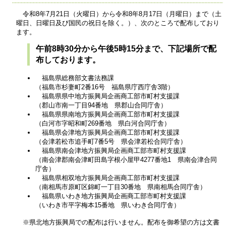
令和8年7月21日（火曜日）から令和8年8月17日（月曜日）まで（土
曜日、日曜日及び国民の祝日を除く。）、次のところで配布しており
ます。
午前8時30分から午後5時15分まで、下記場所で配
布しております。
福島県総務部文書法務課
（福島市杉妻町2番16号 福島県庁西庁舎3階）
福島県県中地方振興局企画商工部市町村支援課
（郡山市南一丁目94番地 県郡山合同庁舎）
福島県県南地方振興局企画商工部市町村支援課
（白河市字昭和町269番地 県白河合同庁舎）
福島県会津地方振興局企画商工部市町村支援課
（会津若松市追手町7番5号 県会津若松合同庁舎）
福島県南会津地方振興局企画商工部市町村支援課
（南会津郡南会津町田島字根小屋甲4277番地1 県南会津合同
庁舎）
福島県相双地方振興局企画商工部市町村支援課
（南相馬市原町区錦町一丁目30番地 県南相馬合同庁舎）
福島県いわき地方振興局企画商工部市町村支援課
（いわき市平字梅本15番地 県いわき合同庁舎）
※県北地方振興局での配布は行いません。配布を御希望の方は文書