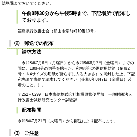
法務課までおいでください。
午前8時30分から午後5時まで、下記場所で配布し
ております。
福島県行政書士会（郡山市堂前町10番10号）
⑵ 郵送での配布
請求方法
令和8年7月6日（月曜日）から令和8年8月7日（金曜日）までの
間に、180円分の切手を貼った、宛先明記の返信用封筒（角形2
号：Ａ4サイズの用紙が折らずに入る大きさ）を同封した上、下記
宛先まで郵便で請求してください（令和8年8月7日（金曜日）必
着のこと。）。
〒252－0299 日本郵便株式会社相模原郵便局留 一般財団法人
行政書士試験研究センター試験課
配布期間
令和8年7月21日（火曜日）から郵送により配布します。
⑶ ご注意