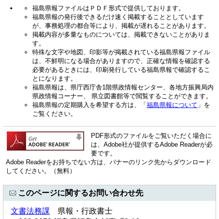
福島県報ファイルはＰＤＦ形式で提供しております。
福島県報の発行後できるだけ速く掲載することとしています
が、事務処理の都合等により、掲載が遅れることがあります。
掲載内容が多量なものについては、掲載できないことがありま
す。
特殊な文字や地図、印影等が掲載されている福島県報ファイル
は、不鮮明になる場合がありますので、正確な情報を確認する
必要があるときには、印刷発行している福島県報で確認するこ
とになります。
福島県報は、県庁西庁舎1階県政情報センター、各地方振興局内
県政情報コーナー、 県立図書館等で閲覧することができます。
福島県報の定期購入を希望する方は、「
福島県報について
」を
ご覧ください。
PDF形式のファイルをご覧いただく場合に
は、Adobe社が提供するAdobe Readerが必
要です。
Adobe Readerをお持ちでない方は、バナーのリンク先からダウンロード
してください。（無料）
このページに関するお問い合わせ先
文書法務課
県報・行政書士