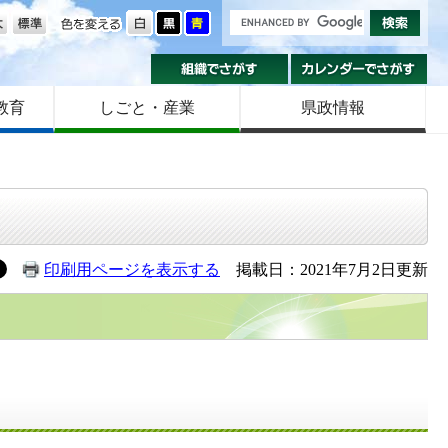
の大きさ
色を変える
組織でさがす
カ
教育
しごと・産業
県政情報
印刷用ページを表示する
掲載日：2021年7月2日更新