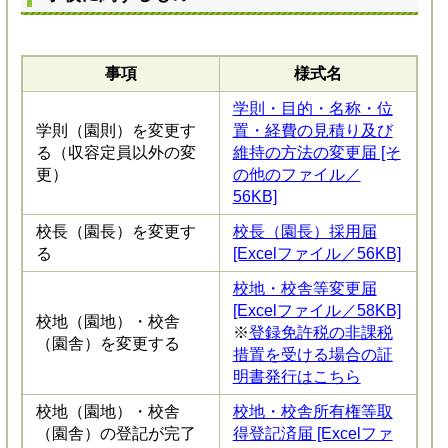
事項
様式名
学則・目的・名称・位
学則（園則）を変更す
置・経費の見積り及び
る（収容定員以外の変
維持の方法の変更届 [そ
更）
の他のファイル／
56KB]
校長（園長）を変更す
校長（園長）採用届
る
[Excelファイル／56KB]
校地・校舎等変更届
[Excelファイル／58KB]
校地（園地）・校舎
※
登録免許税の非課税
（園舎）を変更する
措置を受ける場合の証
明書発行はこちら
校地（園地）・校舎
校地・校舎所有権等取
（園舎）の登記が完了
得登記済届 [Excelファ