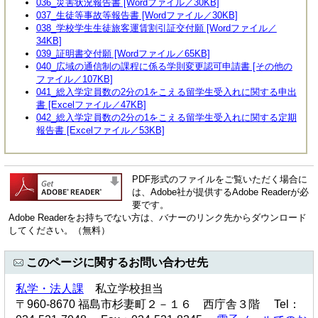
036_災害状況報告書 [Wordファイル／30KB]
037_生徒等事故等報告書 [Wordファイル／30KB]
038_学校学生生徒旅客運賃割引証交付願 [Wordファイル／
34KB]
039_証明書交付願 [Wordファイル／65KB]
040_広域の通信制の課程に係る学則変更認可申請書 [その他の
ファイル／107KB]
041_総入学定員数の2分の1をこえる留学生受入れに関する申出
書 [Excelファイル／47KB]
042_総入学定員数の2分の1をこえる留学生受入れに関する定期
報告書 [Excelファイル／53KB]
PDF形式のファイルをご覧いただく場合に
は、Adobe社が提供するAdobe Readerが必
要です。
Adobe Readerをお持ちでない方は、バナーのリンク先からダウンロード
してください。（無料）
このページに関するお問い合わせ先
私学・法人課
私立学校担当
〒960-8670 福島市杉妻町２－１６ 西庁舎３階 Tel：