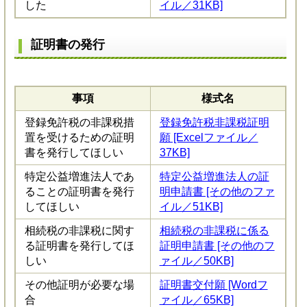
した
イル／31KB]
証明書の発行
事項
様式名
登録免許税の非課税措
登録免許税非課税証明
置を受けるための証明
願 [Excelファイル／
書を発行してほしい
37KB]
特定公益増進法人であ
特定公益増進法人の証
ることの証明書を発行
明申請書 [その他のファ
してほしい
イル／51KB]
相続税の非課税に関す
相続税の非課税に係る
る証明書を発行してほ
証明申請書 [その他のフ
しい
ァイル／50KB]
その他証明が必要な場
証明書交付願 [Wordフ
合
ァイル／65KB]