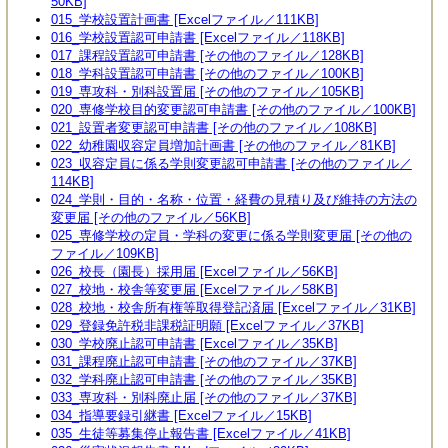
50KB]
015_学校設置計画書 [Excelファイル／111KB]
016_学校設置認可申請書 [Excelファイル／118KB]
017_課程設置認可申請書 [その他のファイル／128KB]
018_学科設置認可申請書 [その他のファイル／100KB]
019_専攻科・別科設置届 [その他のファイル／105KB]
020_専修学校目的変更認可申請書 [その他のファイル／100KB]
021_設置者変更認可申請書 [その他のファイル／108KB]
022_幼稚園収容定員増加計画書 [その他のファイル／81KB]
023_収容定員に係る学則変更認可申請書 [その他のファイル／
114KB]
024_学則・目的・名称・位置・経費の見積り及び維持の方法の
変更届 [その他のファイル／56KB]
025_専修学校の定員・学科の変更に係る学則変更届 [その他の
ファイル／109KB]
026_校長（園長）採用届 [Excelファイル／56KB]
027_校地・校舎等変更届 [Excelファイル／58KB]
028_校地・校舎所有権等取得登記済届 [Excelファイル／31KB]
029_登録免許税非課税証明願 [Excelファイル／37KB]
030_学校廃止認可申請書 [Excelファイル／35KB]
031_課程廃止認可申請書 [その他のファイル／37KB]
032_学科廃止認可申請書 [その他のファイル／35KB]
033_専攻科・別科廃止届 [その他のファイル／37KB]
034_指導要録引継書 [Excelファイル／15KB]
035_生徒等募集停止報告書 [Excelファイル／41KB]