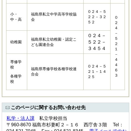
０２４－５
小・
福島県私立中学高等学校協
２２－３２
０
中・高
会
５２
２
４
－
０２４－
５
福島県私立幼稚園・認定こ
５２２－
幼稚園
２
ども園連合会
３４５４
１
－
４
専修学
４
０２４－５
校
福島県専修学校各種学校連
６
２１－１４
合会
３
各種学
２５
校
このページに関するお問い合わせ先
私学・法人課
私立学校担当
〒960-8670 福島市杉妻町２－１６ 西庁舎３階 Tel：