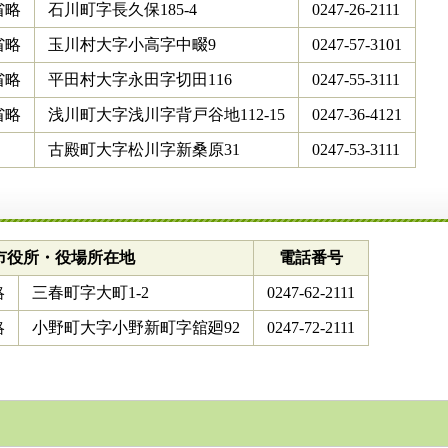
省略
石川町字長久保185-4
0247-26-2111
省略
玉川村大字小高字中畷9
0247-57-3101
省略
平田村大字永田字切田116
0247-55-3111
省略
浅川町大字浅川字背戸谷地112-15
0247-36-4121
古殿町大字松川字新桑原31
0247-53-3111
市役所・役場所在地
電話番号
略
三春町字大町1-2
0247-62-2111
略
小野町大字小野新町字舘廻92
0247-72-2111