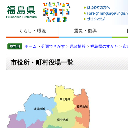
福島県
くらし・環境
震災・復興
ホーム
>
分類でさがす
>
県政情報
>
福島県のすがた
>
市
市役所・町村役場一覧