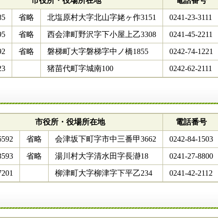
市役所・役場所在地
電話番号
85
省略
北塩原村大字北山字姥ヶ作3151
0241-23-3111
95
省略
西会津町野沢字下小屋上乙3308
0241-45-2211
92
省略
磐梯町大字磐梯字中ノ橋1855
0242-74-1221
23
猪苗代町字城南100
0242-62-2111
市役所・役場所在地
電話番号
6592
省略
会津坂下町字市中三番甲3662
0242-84-1503
3593
省略
湯川村大字清水田字長瀞18
0241-27-8800
7201
柳津町大字柳津字下平乙234
0241-42-2112