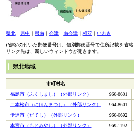
県北
｜
県中
｜
県南
｜
会津
｜
南会津
｜
相双
｜
いわき
(省略)の付いた郵便番号は、個別郵便番号で住所記載を省
リンク先は、新しいウィンドウが開きます。
県北地域
市町村名
福島市（ふくしまし）（外部リンク）
960-8601
二本松市（にほんまつし）（外部リンク）
964-8601
伊達市（だてし）（外部リンク）
960-0692
本宮市（もとみやし）（外部リンク）
969-1192