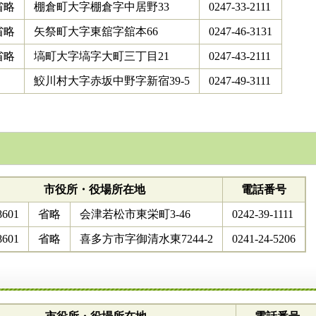
省略
棚倉町大字棚倉字中居野33
0247-33-2111
省略
矢祭町大字東舘字舘本66
0247-46-3131
省略
塙町大字塙字大町三丁目21
0247-43-2111
鮫川村大字赤坂中野字新宿39-5
0247-49-3111
市役所・役場所在地
電話番号
8601
省略
会津若松市東栄町3-46
0242-39-1111
8601
省略
喜多方市字御清水東7244-2
0241-24-5206