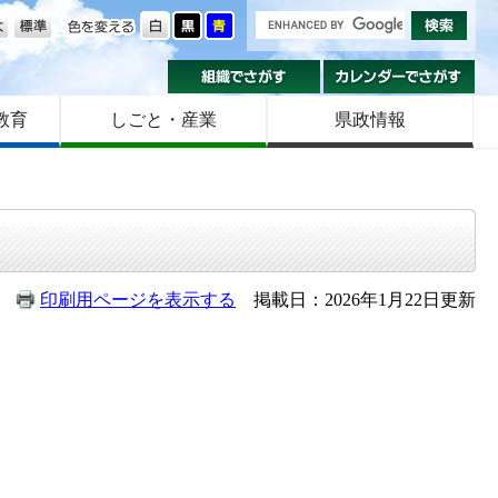
の大きさ
色を変える
組織でさがす
カ
教育
しごと・産業
県政情報
印刷用ページを表示する
掲載日：2026年1月22日更新