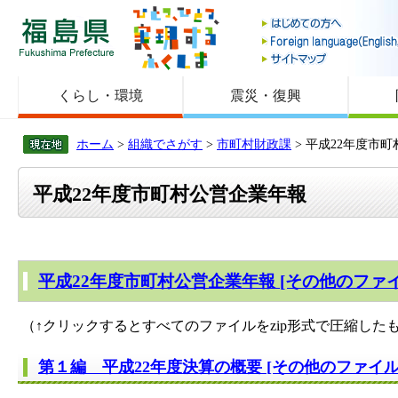
福島県
くらし・環境
震災・復興
ホーム
>
組織でさがす
>
市町村財政課
> 平成22年度市
平成22年度市町村公営企業年報
平成22年度市町村公営企業年報 [その他のファイル
（↑クリックするとすべてのファイルをzip形式で圧縮した
第１編 平成22年度決算の概要 [その他のファイル／