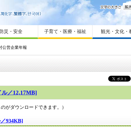
文字
はじめての方へ
Foreign language
サイトマップ
防災・安全
子育て・医療・福祉
観光・文化・
町村公営企業年報
／12,17MB]
ものがダウンロードできます。）
934KB]