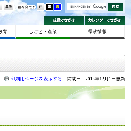
の大きさ
色を変える
組織でさがす
カ
教育
しごと・産業
県政情報
印刷用ページを表示する
掲載日：2013年12月1日更新