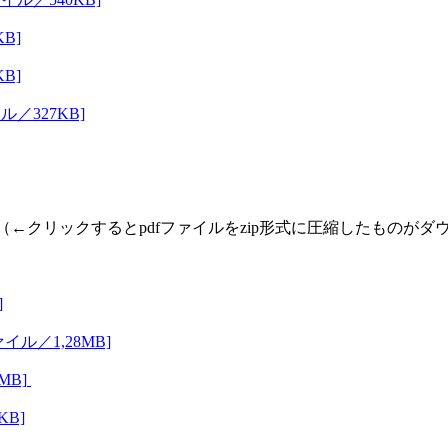
B]
B]
／327KB]
（←クリックするとpdfファイルをzip形式に圧縮したものが
]
ル／1,28MB]
MB]
KB]