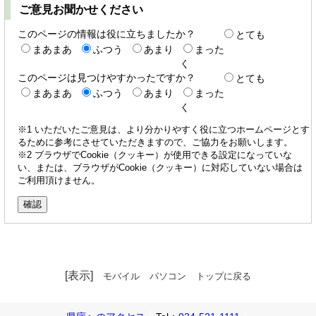
ご意見お聞かせください
このページの情報は役に立ちましたか？
とても
まあまあ
ふつう
あまり
まった
く
このページは見つけやすかったですか？
とても
まあまあ
ふつう
あまり
まった
く
※1 いただいたご意見は、より分かりやすく役に立つホームページとす
るために参考にさせていただきますので、ご協力をお願いします。
※2 ブラウザでCookie（クッキー）が使用できる設定になっていな
い、または、ブラウザがCookie（クッキー）に対応していない場合は
ご利用頂けません。
[表示]
モバイル
パソコン
トップに戻る