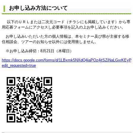
お申し込み方法について
以下のＵＲＬまたは二次元コード（チラシにも掲載しています）から専
用応募フォームにアクセスし必要事項を記入の上お申し込みください。
お申し込みいただいた方の個人情報は、本セミナー及び県が主催する移
住相談会、ツアーのお知らせ以外には使用致しません。
※お申し込み締切：8月21日（木曜日）
https://docs.google.com/forms/d/1LBxmk5NXdQ4iaPOz4jtSZiNaLGxrKEyPC
edit_requested=true