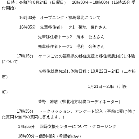
日時：令和7年8月24日（日曜日） 16時30分～18時00分（16時15分 受
付開始）
16時30分 オープニング・福島県北について
16時35分 先輩移住者トーク1 菊地 俊作さん
先輩移住者トーク2 清水 公太さん
先輩移住者トーク3 毛利 公美さん
17時15分 ケースごとの福島県の移住支援と移住就農お試し体験
について
※移住就農お試し体験日程：10月22日～24日（二本松
市）
1月21日～23日（川俣
町）
菅野 雅敏（県北地方就農コーディネーター）
17時35分 トークセッション、アンケート記入（事前に受け付け
た質問や当日の質問に答えます。）
17時55分 回帰支援センターについて・クロージング
18時00分～個別相談（希望者のみ）