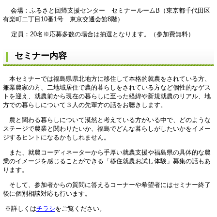
会場：ふるさと回帰支援センター セミナールームB（東京都千代田区
有楽町二丁目10番1号 東京交通会館8階）
定員：20名※応募多数の場合は抽選となります。（参加費無料）
セミナー内容
本セミナーでは福島県県北地方に移住して本格的就農をされている方、
兼業農家の方、二地域居住で農的暮らしをされている方など個性的なゲス
トを迎え、就農前から現在の暮らしに至った経緯や新規就農のリアル、地
方での暮らしについて３人の先輩方の話をお聴きします。
農と関わる暮らしについて漠然と考えている方がいる中で、どのような
ステージで農業と関わりたいか、福島でどんな暮らしがしたいかをイメー
ジするヒントになるかもしれません。
また、就農コーディネーターから手厚い就農支援や福島県の具体的な農
業のイメージを感じることができる「移住就農お試し体験」募集の話もあ
ります。
そして、参加者からの質問に答えるコーナーや希望者にはセミナー終了
後に個別相談対応も行います。
※詳しくは
チラシ
をご覧ください。