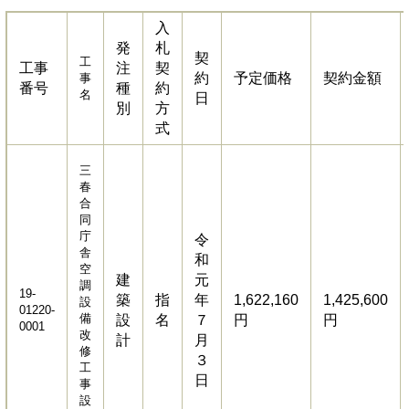
入
発
札
契
工
工事
注
契
約
予定価格
契約金額
事
番号
種
約
名
日
別
方
式
三
春
合
同
庁
令
舎
和
空
建
元
調
19-
築
指
年
1,622,160
1,425,600
設
01220-
備
設
名
７
円
円
0001
改
計
月
修
３
工
日
事
設