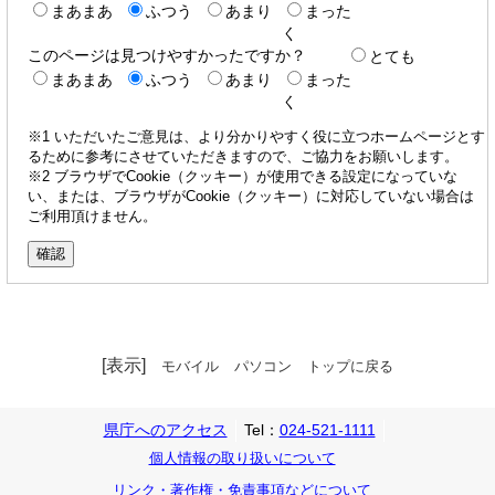
まあまあ
ふつう
あまり
まった
く
このページは見つけやすかったですか？
とても
まあまあ
ふつう
あまり
まった
く
※1 いただいたご意見は、より分かりやすく役に立つホームページとす
るために参考にさせていただきますので、ご協力をお願いします。
※2 ブラウザでCookie（クッキー）が使用できる設定になっていな
い、または、ブラウザがCookie（クッキー）に対応していない場合は
ご利用頂けません。
[表示]
モバイル
パソコン
トップに戻る
県庁へのアクセス
Tel：
024-521-1111
個人情報の取り扱いについて
リンク・著作権・免責事項などについて