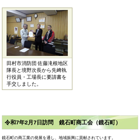
田村市消防団 佐藤滝根地区
隊長と境野次長から先﨑執
行役員・工場長に要請書を
手交しました。
令和7年2月7日訪問 鏡石町商工会（鏡石町）
鏡石町の商工業の発展を通し、地域振興に貢献されています。