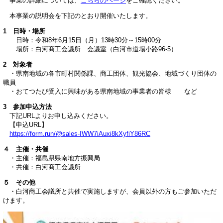
事業の詳細については、
こちらのページ
をご確認ください。
本事業の説明会を下記のとおり開催いたします。
1 日時・場所
日時：令和8年6月15日（月）13時30分～15時00分
場所：白河商工会議所 会議室（白河市道場小路96-5）
2 対象者
・県南地域の各市町村関係課、商工団体、観光協会、地域づくり団体の
職員
・おてつたび受入に興味がある県南地域の事業者の皆様 など
3 参加申込方法
下記URLよりお申し込みください。
【申込URL】
https://form.run/@sales-IWW7iAuxi8kXyfiY86RC
４ 主催・共催
・主催：福島県県南地方振興局
・共催：白河商工会議所
５ その他
・白河商工会議所と共催で実施しますが、会員以外の方もご参加いただ
けます。