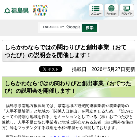
福島県
しらかわならではの関わりびと創出事業（おて
つたび）の説明会を開催します！
掲載日：2026年5月27日更新
しらかわならではの関わりびと創出事業（おてつた
び）の説明会を開催します！
福島県県南地方振興局では、県南地域の観光関連事業者や農業者等の
「人手不足解消」と地域の「関係人口創出」を両立させるため、「誰かに
とっての特別な地域を作る」をミッションとしている（株）おてつたびと
連携し、人手不足に悩む事業者と地域に関心がある若者（主に県外在住の
方）等をマッチングする取組を令和6年度から展開しております。