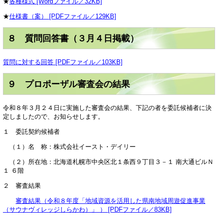
★
各種様式 [Wordファイル／32KB]
★
仕様書（案） [PDFファイル／129KB]
８ 質問回答書（３月４日掲載）
質問に対する回答 [PDFファイル／103KB]
９ プロポーザル審査会の結果
令和８年３月２４日に実施した審査会の結果、下記の者を委託候補者に決
定しましたので、お知らせします。
１ 委託契約候補者
（１）名 称：株式会社イースト・デイリー
（２）所在地：北海道札幌市中央区北１条西９丁目３－１ 南大通ビルＮ
１ ６階
２ 審査結果
審査結果（令和８年度「地域資源を活用した県南地域周遊促進事業
（サウナヴィレッジしらかわ）」 ） [PDFファイル／83KB]