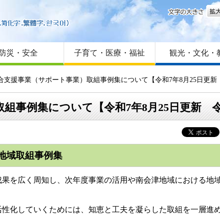
文字
はじめての方へ
Foreign language
サイトマップ
防災・安全
子育て・医療・福祉
観光・文化・
総合支援事業（サポート事業）取組事例集について【令和7年8月25日更
組事例集について【令和7年8月25日更新 
地域取組事例集
果を広く周知し、次年度事業の活用や南会津地域における地域
性化していくためには、知恵と工夫を凝らした取組を一層進