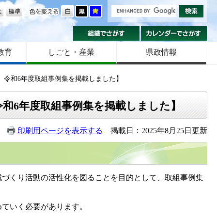
の大きさ
色を変える
組織でさがす
カ
教育
しごと・産業
県政情報
新 令和6年度取組事例集を掲載しました】
令和6年度取組事例集を掲載しました】
印刷用ページを表示する
掲載日：2025年8月25日更新
づくり活動の活性化を図ることを目的として、取組事例集
めていく必要があります。