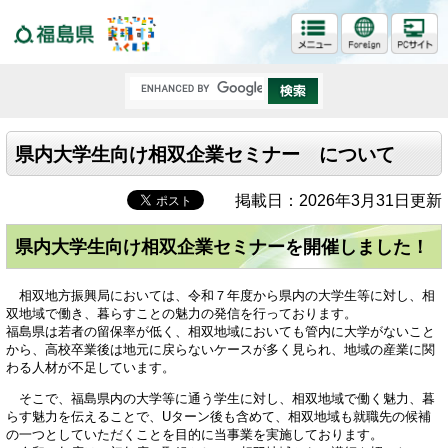
福島県
県内大学生向け相双企業セミナー について
掲載日：2026年3月31日更新
県内大学生向け相双企業セミナーを開催しました！
相双地方振興局においては、令和７年度から県内の大学生等に対し、相
双地域で働き、暮らすことの魅力の発信を行っております。
福島県は若者の留保率が低く、相双地域においても管内に大学がないこと
から、高校卒業後は地元に戻らないケースが多く見られ、地域の産業に関
わる人材が不足しています。
そこで、福島県内の大学等に通う学生に対し、相双地域で働く魅力、暮
らす魅力を伝えることで、Uターン後も含めて、相双地域も就職先の候補
の一つとしていただくことを目的に当事業を実施しております。