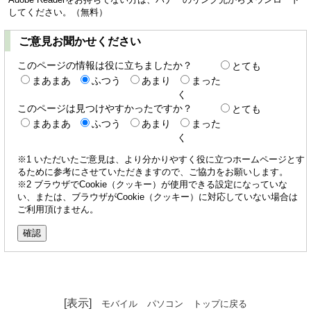
してください。（無料）
ご意見お聞かせください
このページの情報は役に立ちましたか？
とても
まあまあ
ふつう
あまり
まった
く
このページは見つけやすかったですか？
とても
まあまあ
ふつう
あまり
まった
く
※1 いただいたご意見は、より分かりやすく役に立つホームページとす
るために参考にさせていただきますので、ご協力をお願いします。
※2 ブラウザでCookie（クッキー）が使用できる設定になっていな
い、または、ブラウザがCookie（クッキー）に対応していない場合は
ご利用頂けません。
[表示]
モバイル
パソコン
トップに戻る