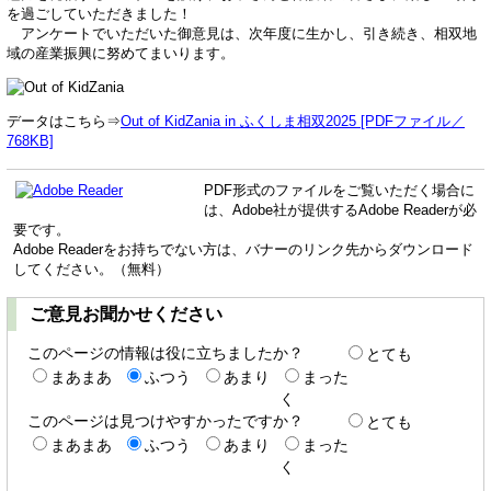
を過ごしていただきました！
アンケートでいただいた御意見は、次年度に生かし、引き続き、相双地
域の産業振興に努めてまいります。
データはこちら⇒
Out of KidZania in ふくしま相双2025 [PDFファイル／
768KB]
PDF形式のファイルをご覧いただく場合に
は、Adobe社が提供するAdobe Readerが必
要です。
Adobe Readerをお持ちでない方は、バナーのリンク先からダウンロード
してください。（無料）
ご意見お聞かせください
このページの情報は役に立ちましたか？
とても
まあまあ
ふつう
あまり
まった
く
このページは見つけやすかったですか？
とても
まあまあ
ふつう
あまり
まった
く