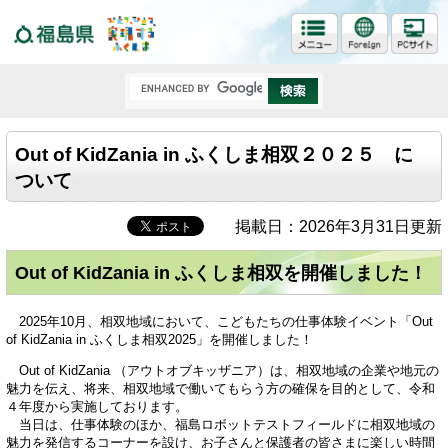
福島県
Out of KidZania in ふくしま相双２０２５ に
ついて
掲載日：2026年3月31日更新
Out of KidZania in ふくしま相双を開催しました！
2025年10月、相双地域において、こどもたちの仕事体験イベント「Out
of KidZania in ふくしま相双2025」を開催しました！
Out of KidZania （アウトオブキッザニア）は、相双地域の企業や地元の
魅力を伝え、将来、相双地域で働いてもらう方の確保を目的として、令和
４年度から実施しております。
当日は、仕事体験のほか、福島ロボットテストフィールドに相双地域の
魅力を発信するコーナーを設け、お子さんと保護者の皆さまに楽しい時間