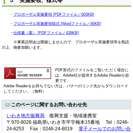
５ 実施要領、様式等
・
プロポーザル実施要領 [PDFファイル／603KB]
・
プロポーザル実施要領様式 [Wordファイル／45KB]
・
仕様書（案） [PDFファイル／438KB]
※事業説明会は開催しませんので、プロポーザル実施要領等を熟読
の上、御参加願います。
PDF形式のファイルをご覧いただく場合に
は、Adobe社が提供するAdobe Readerが必
要です。
Adobe Readerをお持ちでない方は、バナーのリンク先からダウンロード
してください。（無料）
このページに関するお問い合わせ先
いわき地方振興局
復興支援・地域連携室
〒970-8026 福島県いわき市平字梅本15番地 Tel：0246-
24-6253 Fax：0246-24-6019
電子メールでのお問い合