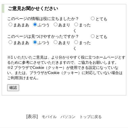
ご意見お聞かせください
このページの情報は役に立ちましたか？
とても
まあまあ
ふつう
あまり
まった
く
このページは見つけやすかったですか？
とても
まあまあ
ふつう
あまり
まった
く
※1 いただいたご意見は、より分かりやすく役に立つホームページとす
るために参考にさせていただきますので、ご協力をお願いします。
※2 ブラウザでCookie（クッキー）が使用できる設定になっていな
い、または、ブラウザがCookie（クッキー）に対応していない場合は
ご利用頂けません。
[表示]
モバイル
パソコン
トップに戻る