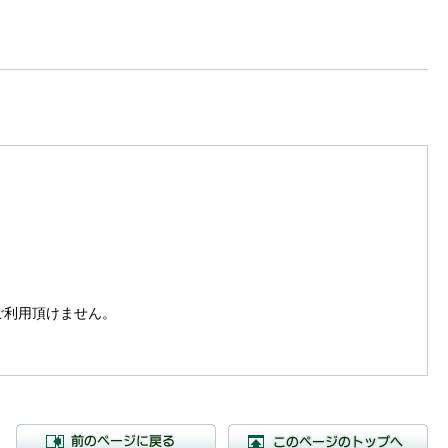
。
はご利用頂けません。
前のページに戻る
こ