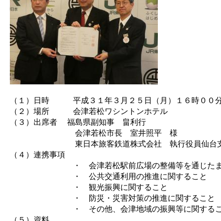
（１）日時 平成３１年３月２５日（月）１６時００
（２）場所 会津若松ワシントンホテル
（３）出席者 福島県副知事 畠利行
会津若松市長 室井照平 様
東日本旅客鉄道株式会社 執行役員仙台支社
（４）連携事項
・ 会津若松駅前広場の整備等を通じたまちづ
・ 公共交通利用の推進に関すること
・ 観光振興に関すること
・ 防災・災害対策の推進に関すること
・ その他、会津地域の振興等に関するこ
（５）資料