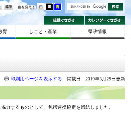
の大きさ
色を変える
組織でさがす
カ
教育
しごと・産業
県政情報
印刷用ページを表示する
掲載日：2019年3月25日更新
協力するものとして、包括連携協定を締結しました。