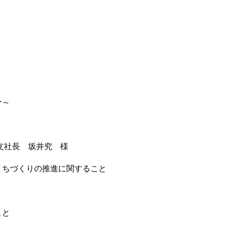
分～
長 坂井究 様
くりの推進に関すること
と